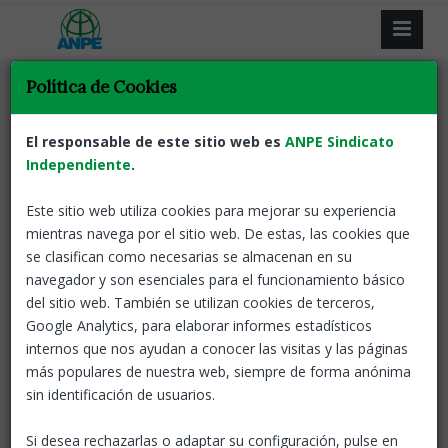
Política de Cookies
Tornar
Acció social
Alumnado
Trenquem estereotips
El responsable de este sitio web es
ANPE Sindicato
per despertar vocacions STEM
Independiente
.
Este sitio web utiliza cookies para mejorar su experiencia
08 Sep, 2025
ANPE-Catalunya
mientras navega por el sitio web. De estas, las cookies que
se clasifican como necesarias se almacenan en su
Coincidint amb l’inici del nou curs escolar, ANPE fa una crida
navegador y son esenciales para el funcionamiento básico
a la comunitat educativa perquè treballi activament en la
del sitio web. También se utilizan cookies de terceros,
superació dels estereotips de gènere que encara condicionen
Google Analytics, para elaborar informes estadísticos
l’elecció d’estudis i professions. El sindicat recorda que les
internos que nos ayudan a conocer las visitas y las páginas
nenes continuen mostrant menys interès per les carreres
más populares de nuestra web, siempre de forma anónima
STEM (ciència, tecnologia, enginyeria i matemàtiques), no
sin identificación de usuarios.
pas per manca de capacitat, sinó per barreres socials i
culturals.
Si desea rechazarlas o adaptar su configuración, pulse en