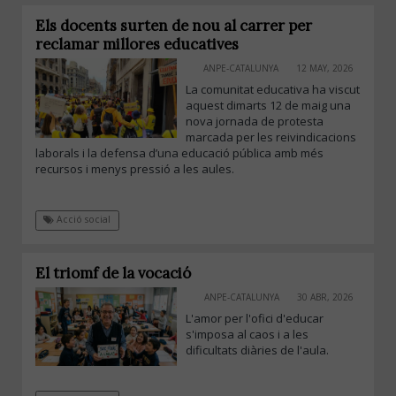
Els docents surten de nou al carrer per
reclamar millores educatives
ANPE-CATALUNYA
12 MAY, 2026
La comunitat educativa ha viscut
aquest dimarts 12 de maig una
nova jornada de protesta
marcada per les reivindicacions
laborals i la defensa d’una educació pública amb més
recursos i menys pressió a les aules.
Acció social
El triomf de la vocació
ANPE-CATALUNYA
30 ABR, 2026
L'amor per l'ofici d'educar
s'imposa al caos i a les
dificultats diàries de l'aula.