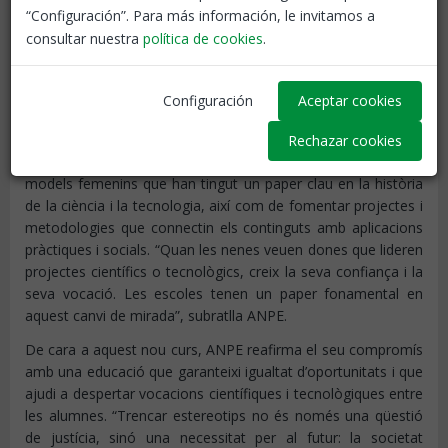
“Encara avui persisteix la idea que les matemàtiques o
“Configuración”. Para más información, le invitamos a
l’enginyeria són ‘cosa de nois’. Això, sumat a la manca de
consultar nuestra
política de cookies
.
referents femenins visibles, fa que moltes alumnes no
s’imaginin a si mateixes en aquests àmbits”, ha assenyalat
ANPE en un comunicat.
Configuración
Aceptar cookies
La importància dels models femenins
Rechazar cookies
El sindicat destaca la importància de presentar a les aules
models femenins que han tingut un paper clau en la història
de la ciència i la tecnologia, així com de fomentar projectes i
metodologies que connectin els continguts amb aplicacions
pràctiques i socials. “Quan les nenes veuen dones que lideren
projectes científics o tecnològics, creix la seva confiança i la
seva vocació. Les escoles tenen un paper fonamental en
aquest canvi de mirada”, subratlla ANPE.
De cara a aquest nou curs, ANPE reafirma el seu compromís
amb una educació que garanteixi igualtat d’oportunitats i que
ajudi a despertar vocacions científiques i tecnològiques entre
les alumnes. “Trencar estereotips no és només una qüestió
de justícia, sinó una necessitat per al futur: la societat