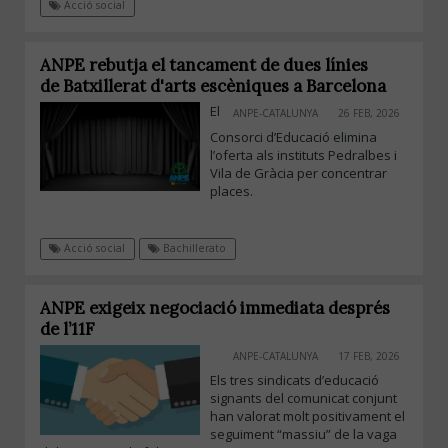
Acció social
ANPE rebutja el tancament de dues línies
de Batxillerat d'arts escèniques a Barcelona
El
ANPE-CATALUNYA
26 FEB, 2026
Consorci d’Educació elimina
l’oferta als instituts Pedralbes i
Vila de Gràcia per concentrar
places.
Acció social
Bachillerato
ANPE exigeix negociació immediata després
de l’11F
ANPE-CATALUNYA
17 FEB, 2026
Els tres sindicats d’educació
signants del comunicat conjunt
han valorat molt positivament el
seguiment “massiu” de la vaga