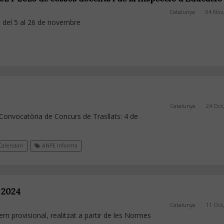
Catalunya
04 Nov
ds del 5 al 26 de novembre
Catalunya
24 Oct
Convocatòria de Concurs de Trasllats: 4 de
alendari
ANPE Informa
 2024
Catalunya
11 Oct
 provisional, realitzat a partir de les Normes