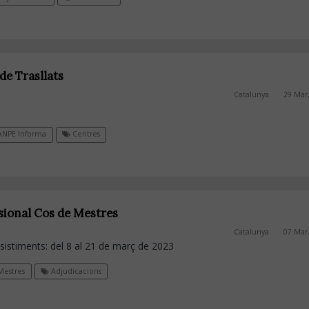
de Trasllats
Catalunya
29 Mar
NPE Informa
Centres
isional Cos de Mestres
Catalunya
07 Mar
sistiments: del 8 al 21 de març de 2023
estres
Adjudicacions