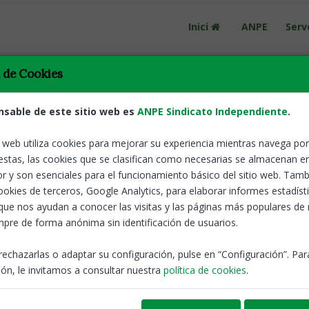
Inici
ANPE
Serv
a de Cookies
nsable de este sitio web es
ANPE Sindicato Independiente
.
o web utiliza cookies para mejorar su experiencia mientras navega por 
Catalunya
22 May
estas, las cookies que se clasifican como necesarias se almacenan e
definitives i el llistat alfabétic general per
r y son esenciales para el funcionamiento básico del sitio web. Tamb
cookies de terceros, Google Analytics, para elaborar informes estadíst
que nos ayudan a conocer las visitas y las páginas más populares de
estres
Funcionaris
pre de forma anónima sin identificación de usuarios.
rechazarlas o adaptar su configuración, pulse en “Configuración”. Pa
ón, le invitamos a consultar nuestra
política de cookies
.
editacions del C1 de Valencià
Catalunya
15 May
ó de València ha comès una errada important en el