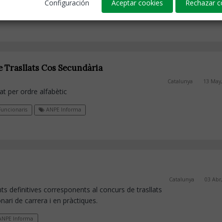
Configuración
Aceptar cookies
Rechazar c
e Trasllats Cos Secundària
Catalunya
13 May
tat per ordre alfabètic
uncionaris
ANPE Informa
Catalunya
03 Abr
ts definitives corresponents al concurs de trasllats
nari de carrera i en pràctiques.
NPE Informa