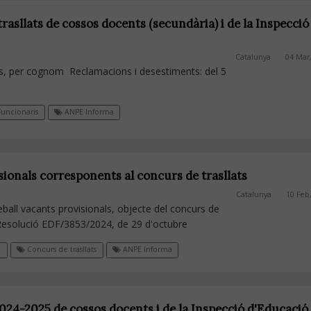
rasllats de cossos docents (secundària) i de la Inspecció
Catalunya
04 Mar
als, per cognom Reclamacions i desestiments: del 5
uncionaris
ANPE Informa
sionals corresponents al concurs de trasllats
Catalunya
10 Feb
reball vacants provisionals, objecte del concurs de
 Resolució EDF/3853/2024, de 29 d'octubre
o
Concurs de trasllats
ANPE Informa
024-2025 de cossos docents i de la Inspecció d'Educació