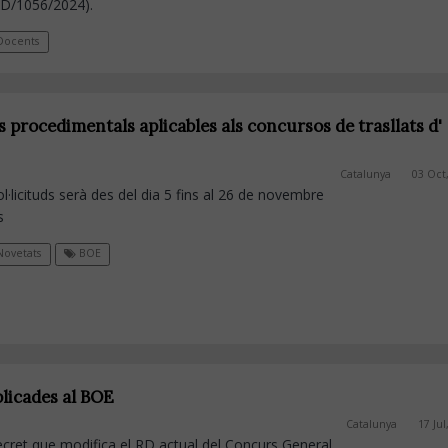
FD/1056/2024).
ocents
 procedimentals aplicables als concursos de trasllats d'
Catalunya
03 Oct
ol·licituds serà des del dia 5 fins al 26 de novembre
s
ovetats
BOE
blicades al BOE
Catalunya
17 Jul
ecret que modifica el RD actual del Concurs General