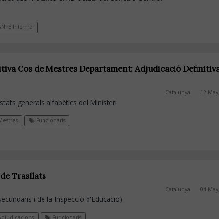
NPE Informa
itiva Cos de Mestres Departament: Adjudicació Definitiv
Catalunya
12 May
listats generals alfabètics del Ministeri
estres
Funcionaris
de Trasllats
Catalunya
04 May
cundaris i de la Inspecció d'Educació)
djudicacions
Funcionaris