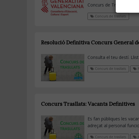
Concurs de Trasllats.
Concurs de trasllats
Resolució Definitiva Concurs General d
Consulta el teu destí. Llis
Concurs de trasllats
F
Concurs Trasllats: Vacants Definitives
Es fan públiques les vacan
adreçat al personal funcio
Concurs de trasllats
A