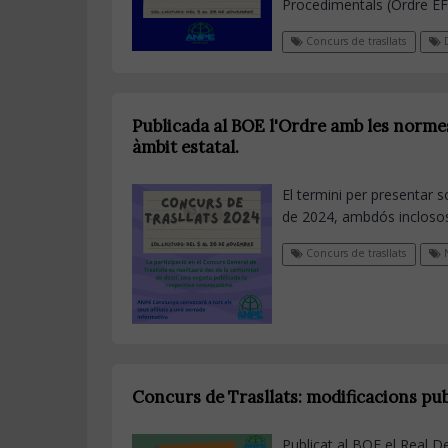
Procedimentals (Ordre E
Concurs de trasllats
D
Publicada al BOE l'Ordre amb les normes
àmbit estatal.
El termini per presentar s
de 2024, ambdós incloso
Concurs de trasllats
N
Concurs de Trasllats: modificacions pu
Publicat al BOE el Real D