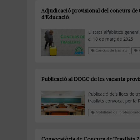
Adjudicació provisional del concurs de t
d'Educació
Llistats alfabètics gener
al 18 de març de 2025
Concurs de trasllats
F
Publicació al DOGC de les vacants provi
Publicació dels llocs de t
trasllats convocat per la
Mobilidad del professorad
Convocatòria de Concurs de Trasllats 2