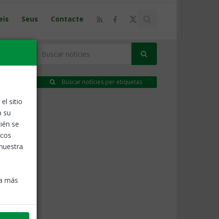
eis
Seus
Contacte
Buscar notícies per etiquetas
el sitio
, 2025
n su
ién se
icos
 nuestra
ra más
, 2025