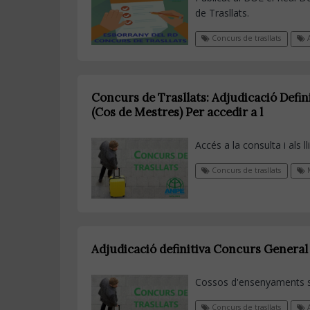
de Trasllats.
Concurs de trasllats
A
Concurs de Trasllats: Adjudicació Defin
(Cos de Mestres) Per accedir a l
Accés a la consulta i als l
Concurs de trasllats
M
Adjudicació definitiva Concurs General 
Cossos d'ensenyaments se
Concurs de trasllats
A