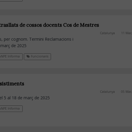
trasllats de cossos docents Cos de Mestres
Catalunya
11 Mar
als, per cognom. Termini Reclamacions i
e març de 2025
NPE Informa
Funcionaris
esistiments
Catalunya
05 Mar
el 5 al 18 de març de 2025
NPE Informa