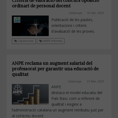
Criteris de valoració del concurs oposició
ordinari de personal docent
Catalunya
02 Abr, 2025
Publicació de les pautes,
orientacions i criteris
d'avaluació de les proves.
Oposicions
ANPE Informa
ANPE reclama un augment salarial del
professorat per garantir una educació de
qualitat
Catalunya
31 Mar, 2025
ANPE
destaca el model educatiu del
País Basc com a referent de
qualitat i exigeix a
l’administració catalana un augment retributiu just per
al col·lectiu docent.