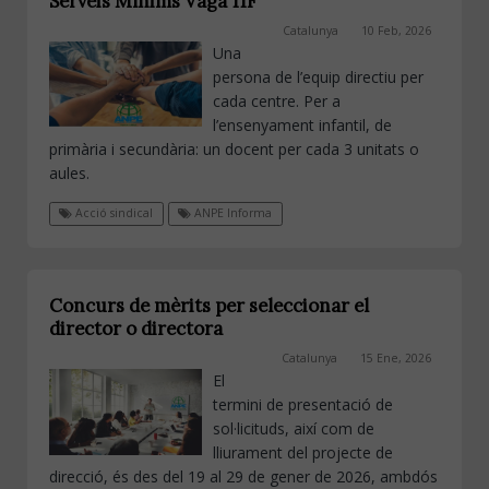
Serveis Mínims Vaga 11F
Catalunya
10 Feb, 2026
Una
persona de l’equip directiu per
cada centre. Per a
l’ensenyament infantil, de
primària i secundària: un docent per cada 3 unitats o
aules.
Acció sindical
ANPE Informa
Concurs de mèrits per seleccionar el
director o directora
Catalunya
15 Ene, 2026
El
termini de presentació de
sol·licituds, així com de
lliurament del projecte de
direcció, és des del 19 al 29 de gener de 2026, ambdós