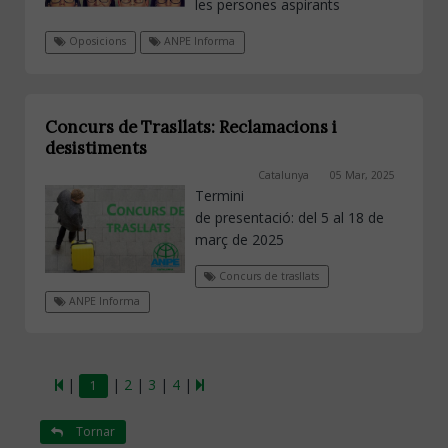
les persones aspirants
Oposicions
ANPE Informa
Concurs de Trasllats: Reclamacions i
desistiments
Catalunya
05 Mar, 2025
Termini
de presentació: del 5 al 18 de
març de 2025
Concurs de trasllats
ANPE Informa
|
|
2
|
3
|
4
|
1
Tornar