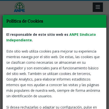
Política de Cookies
El responsable de este sitio web es
ANPE Sindicato
Independiente
Resultat de la recerca
.
Este sitio web utiliza cookies para mejorar su experiencia
Tornar
mientras navega por el sitio web. De estas, las cookies que
se clasifican como necesarias se almacenan en su
Borsa del curs 2026-2027 de personal
navegador y son esenciales para el funcionamiento básico
interí docent
del sitio web. También se utilizan cookies de terceros,
Google Analytics, para elaborar informes estadísticos
Catalunya
14 May, 2026
internos que nos ayudan a conocer las visitas y las páginas
Consulta i modificació de dades
más populares de nuestra web, siempre de forma anónima
de la borsa de treball de
sin identificación de usuarios.
personal interí docent. Nou
número de la borsa.
Si desea rechazarlas o adaptar su configuración, pulse en