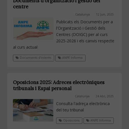
Documents d'organització i gestió del
centre
Catalunya
12 Jun, 2025
Publicats els Documents per a
l'Organització i Gestió dels
Centres (DOIGC) per al curs
2025-2026 i els canvis respecte
al curs actual
Documents d'interès
ANPE Informa
Oposicions 2025: Adreces electròniques
tribunals i Espai personal
Catalunya
24 Abr, 2025
Consulta l'adreça electrònica
del teu tribunal
Oposicions
ANPE Informa