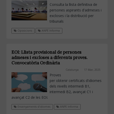
Consulta la llista definitiva de
persones aspirants d'admeses i
excloses i la distribució per
tribunals
Oposicions
ANPE Informa
EOI: Llista provisional de persones
admeses i excloses a diferents proves.
Convocatòria Ordinària
Catalunya
17 Mar, 2025
Proves
per obtenir certificats d'idiomes
dels nivells intermedi B1,
intermedi B2, avançat C1 i
avançat C2 de les EOI.
Ensenyaments d'idiomes
ANPE Informa