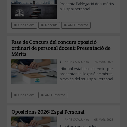
Presenta l'al·legació dels mèrits
a l'Espai personal.
Oposicions
Docents
ANPE Informa
Fase de Concurs del concurs oposició
ordinari de personal docent: Presentació de
Mèrits
El
ANPE-CATALUNYA
26 MAR, 2026
tribunal estableix el termini per
presentar l'al·legació de mèrits,
a través del teu Espai Personal
Oposicions
ANPE Informa
Oposicions 2026: Espai Personal
ANPE-CATALUNYA
05 MAR, 2026
Espai on consultar les