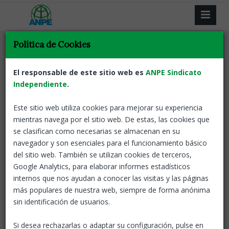
Política de Cookies
Tornar
Oposicions
ANPE Informa
Oposicions 2026: Espai
El responsable de este sitio web es
ANPE Sindicato
Personal
Independiente
.
Este sitio web utiliza cookies para mejorar su experiencia
05 Mar, 2026
ANPE-Catalunya
mientras navega por el sitio web. De estas, las cookies que
se clasifican como necesarias se almacenan en su
Si et presentes a les oposicions que comencen dissabte 7 de
navegador y son esenciales para el funcionamiento básico
març, ja pots accedir al teu
Espai Personal
.
del sitio web. También se utilizan cookies de terceros,
Entra-hi i revisa les teves dades.
Google Analytics, para elaborar informes estadísticos
internos que nos ayudan a conocer las visitas y las páginas
No oblidis consultar periòdicament els avisos del teu tribunal
más populares de nuestra web, siempre de forma anónima
(notes, llistes, convocatòries, etc.).
sin identificación de usuarios.
Si desea rechazarlas o adaptar su configuración, pulse en